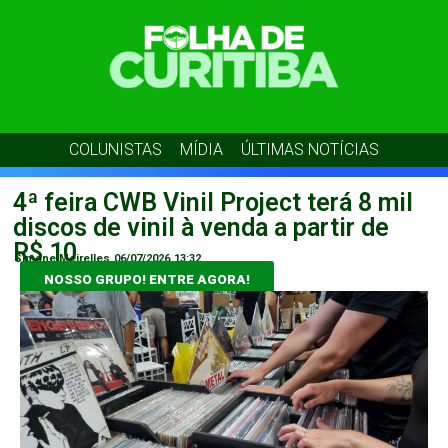
COLUNISTAS
MÍDIA
ÚLTIMAS NOTÍCIAS
4ª feira CWB Vinil Project terá 8 mil
discos de vinil à venda a partir de
R$ 10
Simone Meirelles
06/07/2026
13:32
NOSSO GRUPO! ENTRE AGORA!