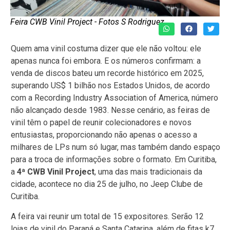
Feira CWB Vinil Project - Fotos S Rodriguez
Quem ama vinil costuma dizer que ele não voltou: ele
apenas nunca foi embora. E os números confirmam: a
venda de discos bateu um recorde histórico em 2025,
superando US$ 1 bilhão nos Estados Unidos, de acordo
com a Recording Industry Association of America, número
não alcançado desde 1983. Nesse cenário, as feiras de
vinil têm o papel de reunir colecionadores e novos
entusiastas, proporcionando não apenas o acesso a
milhares de LPs num só lugar, mas também dando espaço
para a troca de informações sobre o formato. Em Curitiba,
a
4ª CWB Vinil Project
, uma das mais tradicionais da
cidade, acontece no dia 25 de julho, no Jeep Clube de
Curitiba.
A feira vai reunir um total de 15 expositores. Serão 12
lojas de vinil do Paraná e Santa Catarina, além de fitas k7,