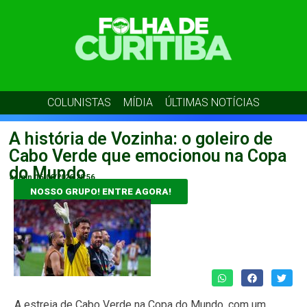
COLUNISTAS
MÍDIA
ÚLTIMAS NOTÍCIAS
A história de Vozinha: o goleiro de
Cabo Verde que emocionou na Copa
do Mundo
admin
16/06/2026
20:56
NOSSO GRUPO! ENTRE AGORA!
A estreia de Cabo Verde na Copa do Mundo, com um