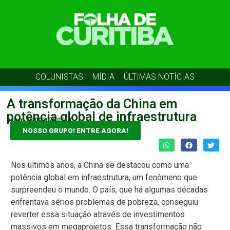
COLUNISTAS
MÍDIA
ÚLTIMAS NOTÍCIAS
A transformação da China em
potência global de infraestrutura
admin
28/04/2026
07:10
NOSSO GRUPO! ENTRE AGORA!
Nos últimos anos, a China se destacou como uma
potência global em infraestrutura, um fenômeno que
surpreendeu o mundo. O país, que há algumas décadas
enfrentava sérios problemas de pobreza, conseguiu
reverter essa situação através de investimentos
massivos em megaprojetos. Essa transformação não