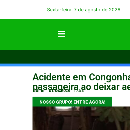
Sexta-feira, 7 de agosto de 2026
Acidente em Congonha
passageira ao deixar 
admin
01/06/2026
17:53
NOSSO GRUPO! ENTRE AGORA!