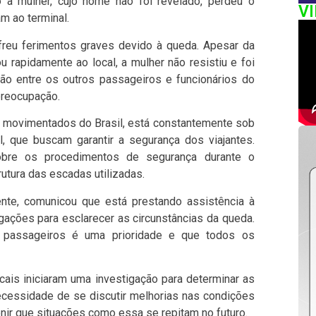
a mulher, cujo nome não foi revelado, perdeu o
V
m ao terminal.
reu ferimentos graves devido à queda. Apesar da
 rapidamente ao local, a mulher não resistiu e foi
ão entre os outros passageiros e funcionários do
preocupação.
 movimentados do Brasil, está constantemente sob
l, que buscam garantir a segurança dos viajantes.
sobre os procedimentos de segurança durante o
tura das escadas utilizadas.
nte, comunicou que está prestando assistência à
igações para esclarecer as circunstâncias da queda.
 passageiros é uma prioridade e que todos os
ocais iniciaram uma investigação para determinar as
necessidade de se discutir melhorias nas condições
ir que situações como essa se repitam no futuro.