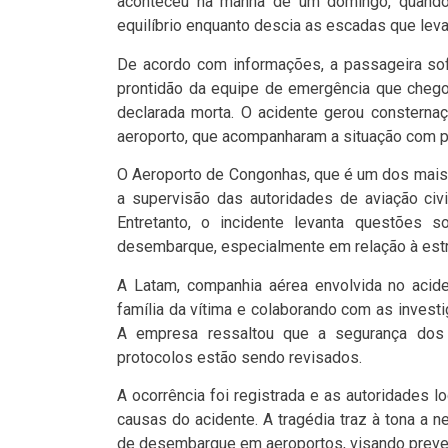
aconteceu na manhã de um domingo, quando 
equilíbrio enquanto descia as escadas que leva
De acordo com informações, a passageira sof
prontidão da equipe de emergência que chegou
declarada morta. O acidente gerou consternaç
aeroporto, que acompanharam a situação com 
O Aeroporto de Congonhas, que é um dos mais
a supervisão das autoridades de aviação civi
Entretanto, o incidente levanta questões 
desembarque, especialmente em relação à estru
A Latam, companhia aérea envolvida no acide
família da vítima e colaborando com as invest
A empresa ressaltou que a segurança dos
protocolos estão sendo revisados.
A ocorrência foi registrada e as autoridades l
causas do acidente. A tragédia traz à tona a 
de desembarque em aeroportos, visando preven