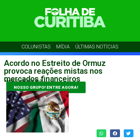
COLUNISTAS
MÍDIA
ÚLTIMAS NOTÍCIAS
Acordo no Estreito de Ormuz
provoca reações mistas nos
mercados financeiros
admin
21/06/2026
06:01
NOSSO GRUPO! ENTRE AGORA!