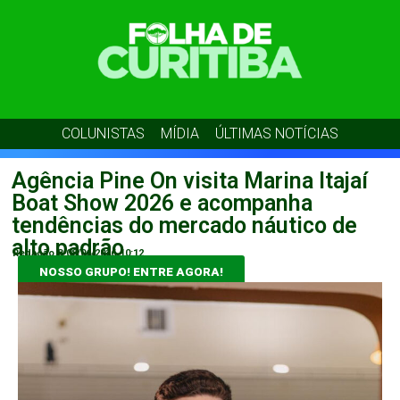
COLUNISTAS
MÍDIA
ÚLTIMAS NOTÍCIAS
Agência Pine On visita Marina Itajaí
Boat Show 2026 e acompanha
tendências do mercado náutico de
alto padrão
Redação 8
08/06/2026
10:12
NOSSO GRUPO! ENTRE AGORA!