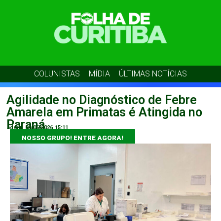
COLUNISTAS
MÍDIA
ÚLTIMAS NOTÍCIAS
Agilidade no Diagnóstico de Febre
Amarela em Primatas é Atingida no
Paraná
admin
09/06/2026
15:11
NOSSO GRUPO! ENTRE AGORA!