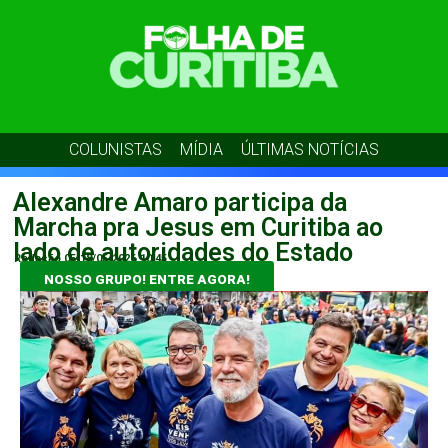
COLUNISTAS
MÍDIA
ÚLTIMAS NOTÍCIAS
Alexandre Amaro participa da
Marcha pra Jesus em Curitiba ao
lado de autoridades do Estado
Redação 05
18/05/2026
10:45
NOSSO GRUPO! ENTRE AGORA!