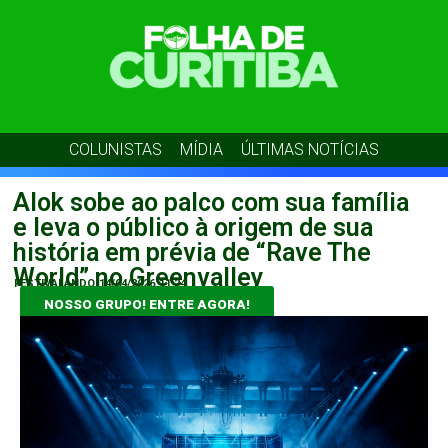
COLUNISTAS
MÍDIA
ÚLTIMAS NOTÍCIAS
Alok sobe ao palco com sua família
e leva o público à origem de sua
história em prévia de “Rave The
World” no Greenvalley
FESTIVALANDO
14/04/2026
11:24
NOSSO GRUPO! ENTRE AGORA!