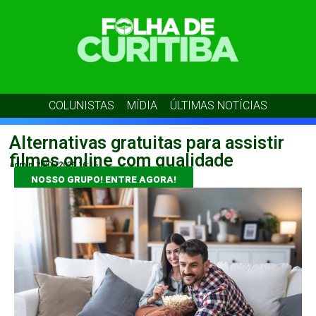
COLUNISTAS
MÍDIA
ÚLTIMAS NOTÍCIAS
Alternativas gratuitas para assistir
filmes online com qualidade
admin
20/05/2026
16:16
NOSSO GRUPO! ENTRE AGORA!