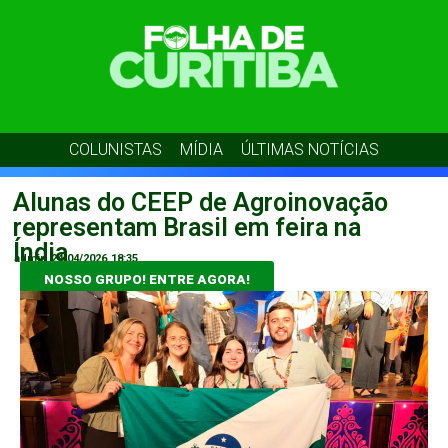
COLUNISTAS
MÍDIA
ÚLTIMAS NOTÍCIAS
Alunas do CEEP de Agroinovação
representam Brasil em feira na
Índia
admin
24/04/2026
18:35
NOSSO GRUPO! ENTRE AGORA!