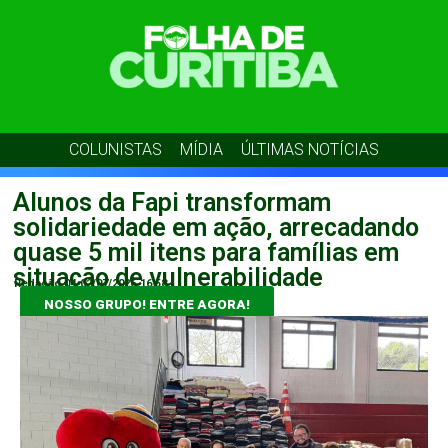
COLUNISTAS
MÍDIA
ÚLTIMAS NOTÍCIAS
Alunos da Fapi transformam
solidariedade em ação, arrecadando
quase 5 mil itens para famílias em
situação de vulnerabilidade
Redação 04
02/07/2026
16:58
NOSSO GRUPO! ENTRE AGORA!