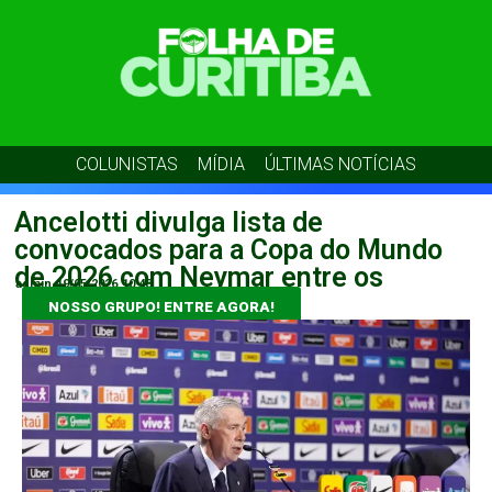
COLUNISTAS
MÍDIA
ÚLTIMAS NOTÍCIAS
Ancelotti divulga lista de
convocados para a Copa do Mundo
de 2026 com Neymar entre os
admin
19/05/2026
10:48
NOSSO GRUPO! ENTRE AGORA!