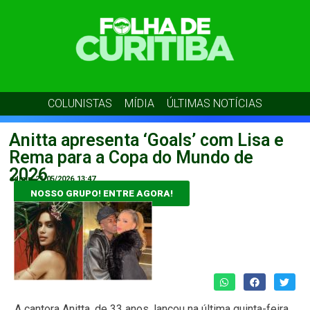
COLUNISTAS
MÍDIA
ÚLTIMAS NOTÍCIAS
Anitta apresenta ‘Goals’ com Lisa e
Rema para a Copa do Mundo de
2026
admin
21/05/2026
13:47
NOSSO GRUPO! ENTRE AGORA!
A cantora Anitta, de 33 anos, lançou na última quinta-feira