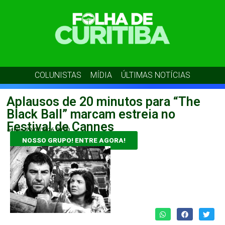
COLUNISTAS
MÍDIA
ÚLTIMAS NOTÍCIAS
Aplausos de 20 minutos para “The
Black Ball” marcam estreia no
Festival de Cannes
admin
22/05/2026
00:00
NOSSO GRUPO! ENTRE AGORA!