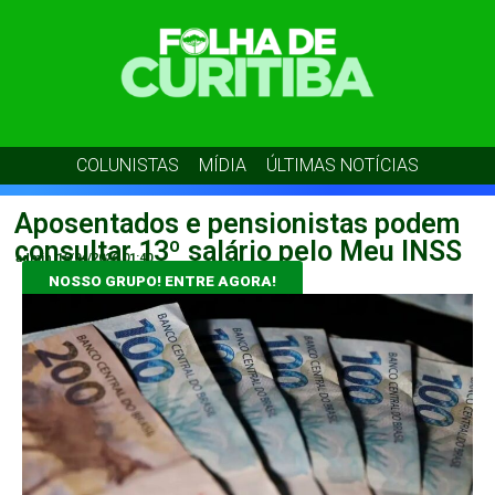
COLUNISTAS
MÍDIA
ÚLTIMAS NOTÍCIAS
Aposentados e pensionistas podem
consultar 13º salário pelo Meu INSS
admin
16/04/2026
01:40
NOSSO GRUPO! ENTRE AGORA!