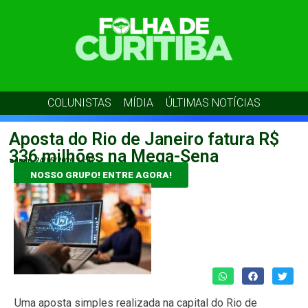
COLUNISTAS
MÍDIA
ÚLTIMAS NOTÍCIAS
Aposta do Rio de Janeiro fatura R$
336 milhões na Mega-Sena
admin
24/05/2026
14:32
NOSSO GRUPO! ENTRE AGORA!
Uma aposta simples realizada na capital do Rio de