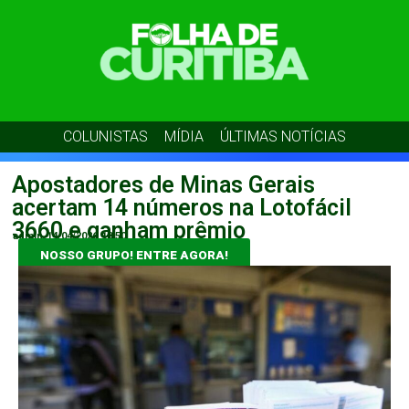
COLUNISTAS
MÍDIA
ÚLTIMAS NOTÍCIAS
Apostadores de Minas Gerais
acertam 14 números na Lotofácil
3660 e ganham prêmio
admin
14/04/2026
18:50
NOSSO GRUPO! ENTRE AGORA!