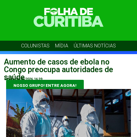
COLUNISTAS
MÍDIA
ÚLTIMAS NOTÍCIAS
Aumento de casos de ebola no
Congo preocupa autoridades de
saúde
admin
05/06/2026
16:39
NOSSO GRUPO! ENTRE AGORA!