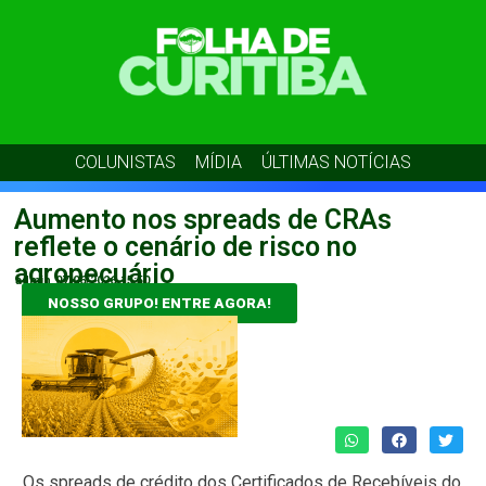
COLUNISTAS
MÍDIA
ÚLTIMAS NOTÍCIAS
Aumento nos spreads de CRAs
reflete o cenário de risco no
agropecuário
admin
07/06/2026
15:50
NOSSO GRUPO! ENTRE AGORA!
Os spreads de crédito dos Certificados de Recebíveis do