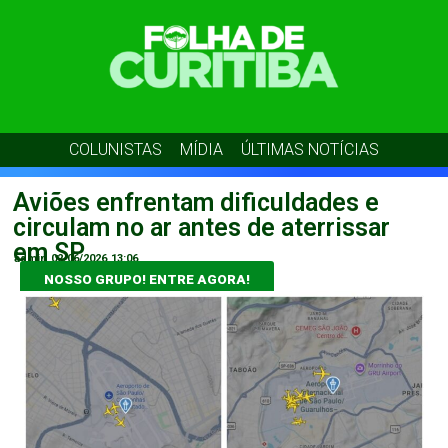
COLUNISTAS
MÍDIA
ÚLTIMAS NOTÍCIAS
Aviões enfrentam dificuldades e
circulam no ar antes de aterrissar
em SP
admin
02/06/2026
13:06
NOSSO GRUPO! ENTRE AGORA!