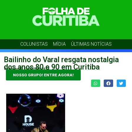
COLUNISTAS
MÍDIA
ÚLTIMAS NOTÍCIAS
Bailinho do Varal resgata nostalgia
dos anos 80 e 90 em Curitiba
Redação 40
23/06/2026
14:54
NOSSO GRUPO! ENTRE AGORA!