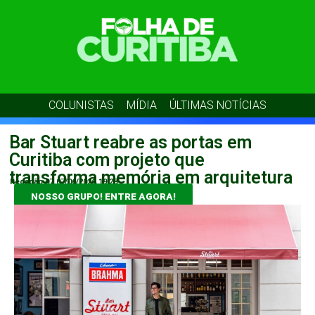
COLUNISTAS
MÍDIA
ÚLTIMAS NOTÍCIAS
Bar Stuart reabre as portas em
Curitiba com projeto que
transforma memória em arquitetura
Redação 07
07/06/2026
19:28
NOSSO GRUPO! ENTRE AGORA!