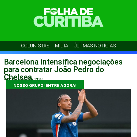
COLUNISTAS
MÍDIA
ÚLTIMAS NOTÍCIAS
Barcelona intensifica negociações
para contratar João Pedro do
Chelsea
admin
26/05/2026
19:00
NOSSO GRUPO! ENTRE AGORA!