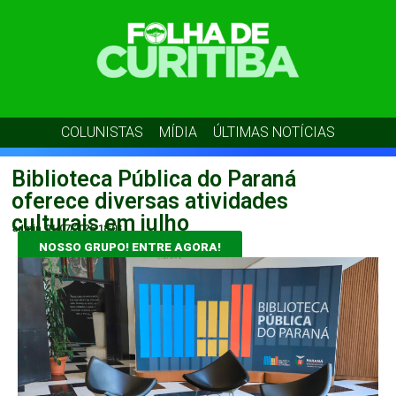
COLUNISTAS
MÍDIA
ÚLTIMAS NOTÍCIAS
Biblioteca Pública do Paraná
oferece diversas atividades
culturais em julho
admin
01/07/2026
18:03
NOSSO GRUPO! ENTRE AGORA!