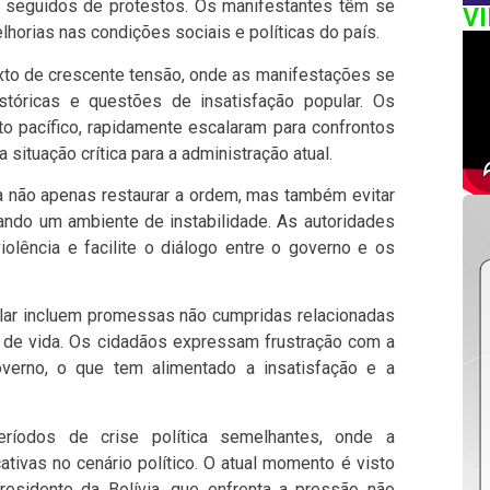
 seguidos de protestos. Os manifestantes têm se
V
lhorias nas condições sociais e políticas do país.
to de crescente tensão, onde as manifestações se
stóricas e questões de insatisfação popular. Os
pacífico, rapidamente escalaram para confrontos
situação crítica para a administração atual.
 não apenas restaurar a ordem, mas também evitar
ando um ambiente de instabilidade. As autoridades
lência e facilite o diálogo entre o governo e os
lar incluem promessas não cumpridas relacionadas
 de vida. Os cidadãos expressam frustração com a
overno, o que tem alimentado a insatisfação e a
eríodos de crise política semelhantes, onde a
ativas no cenário político. O atual momento é visto
residente da Bolívia, que enfrenta a pressão não