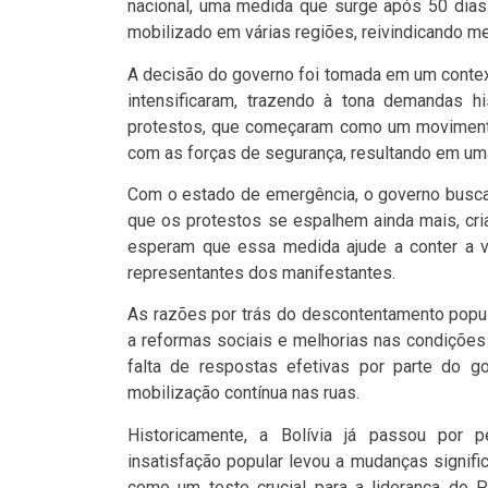
nacional, uma medida que surge após 50 dias
mobilizado em várias regiões, reivindicando me
A decisão do governo foi tomada em um contex
intensificaram, trazendo à tona demandas hi
protestos, que começaram como um movimento 
com as forças de segurança, resultando em uma 
Com o estado de emergência, o governo busca
que os protestos se espalhem ainda mais, cri
esperam que essa medida ajude a conter a vio
representantes dos manifestantes.
As razões por trás do descontentamento popu
a reformas sociais e melhorias nas condições
falta de respostas efetivas por parte do g
mobilização contínua nas ruas.
Historicamente, a Bolívia já passou por p
insatisfação popular levou a mudanças signific
como um teste crucial para a liderança do P