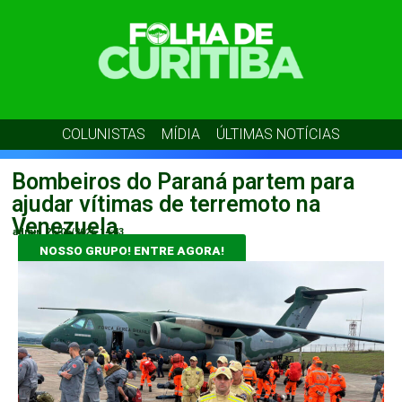
COLUNISTAS
MÍDIA
ÚLTIMAS NOTÍCIAS
Bombeiros do Paraná partem para
ajudar vítimas de terremoto na
Venezuela
admin
26/06/2026
14:43
NOSSO GRUPO! ENTRE AGORA!