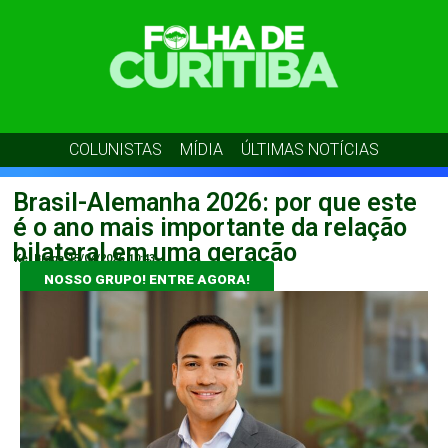
COLUNISTAS
MÍDIA
ÚLTIMAS NOTÍCIAS
Brasil-Alemanha 2026: por que este
é o ano mais importante da relação
bilateral em uma geração
Kel Braga
15/04/2026
10:43
NOSSO GRUPO! ENTRE AGORA!