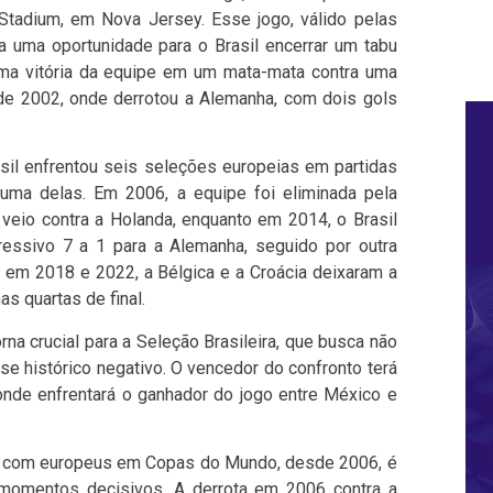
 Stadium, em Nova Jersey. Esse jogo, válido pelas
a uma oportunidade para o Brasil encerrar um tabu
ma vitória da equipe em um mata-mata contra uma
 de 2002, onde derrotou a Alemanha, com dois gols
il enfrentou seis seleções europeias em partidas
uma delas. Em 2006, a equipe foi eliminada pela
a veio contra a Holanda, enquanto em 2014, o Brasil
pressivo 7 a 1 para a Alemanha, seguido por outra
Já em 2018 e 2022, a Bélgica e a Croácia deixaram a
s quartas de final.
rna crucial para a Seleção Brasileira, que busca não
e histórico negativo. O vencedor do confronto terá
 onde enfrentará o ganhador do jogo entre México e
ros com europeus em Copas do Mundo, desde 2006, é
 momentos decisivos. A derrota em 2006 contra a