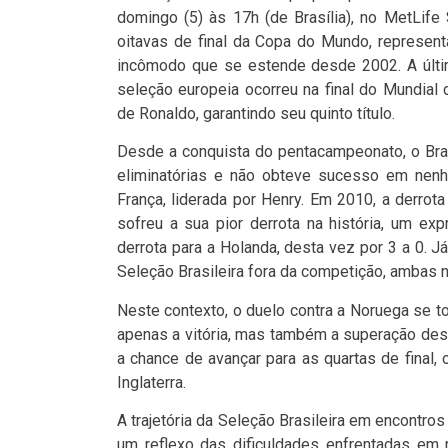
domingo (5) às 17h (de Brasília), no MetLife
oitavas de final da Copa do Mundo, represent
incômodo que se estende desde 2002. A últi
seleção europeia ocorreu na final do Mundial
de Ronaldo, garantindo seu quinto título.
Desde a conquista do pentacampeonato, o Bras
eliminatórias e não obteve sucesso em nenh
França, liderada por Henry. Em 2010, a derrot
sofreu a sua pior derrota na história, um ex
derrota para a Holanda, desta vez por 3 a 0. 
Seleção Brasileira fora da competição, ambas na
Neste contexto, o duelo contra a Noruega se to
apenas a vitória, mas também a superação dess
a chance de avançar para as quartas de final,
Inglaterra.
A trajetória da Seleção Brasileira em encont
um reflexo das dificuldades enfrentadas em