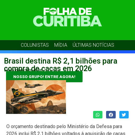
COLUNISTAS
MÍDIA
ÚLTIMAS NOTÍCIAS
Brasil destina R$ 2,1 bilhões para
compra de caças em 2026
admin
07/06/2026
05:00
NOSSO GRUPO! ENTRE AGORA!
O orçamento destinado pelo Ministério da Defesa para
2026 inclui R$ 2,1 bilhões voltados à aquisição de caças