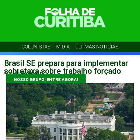
COLUNISTAS
MÍDIA
ÚLTIMAS NOTÍCIAS
Brasil SE prepara para implementar
sobretaxa sobre trabalho forçado
admin
03/06/2026
08:11
NOSSO GRUPO! ENTRE AGORA!