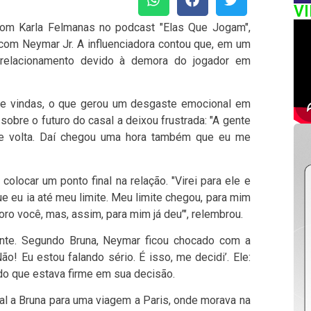
V
com Karla Felmanas no podcast "Elas Que Jogam",
o com Neymar Jr. A influenciadora contou que, em um
 relacionamento devido à demora do jogador em
s e vindas, o que gerou um desgaste emocional em
sobre o futuro do casal a deixou frustrada: "A gente
ai e volta. Daí chegou uma hora também que eu me
 colocar um ponto final na relação. "Virei para ele e
que eu ia até meu limite. Meu limite chegou, para mim
oro você, mas, assim, para mim já deu’", relembrou.
ente. Segundo Bruna, Neymar ficou chocado com a
Não! Eu estou falando sério. É isso, me decidi’. Ele:
ndo que estava firme em sua decisão.
al a Bruna para uma viagem a Paris, onde morava na