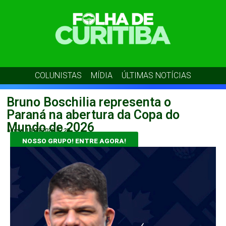
COLUNISTAS
MÍDIA
ÚLTIMAS NOTÍCIAS
Bruno Boschilia representa o
Paraná na abertura da Copa do
Mundo de 2026
admin
10/06/2026
07:20
NOSSO GRUPO! ENTRE AGORA!