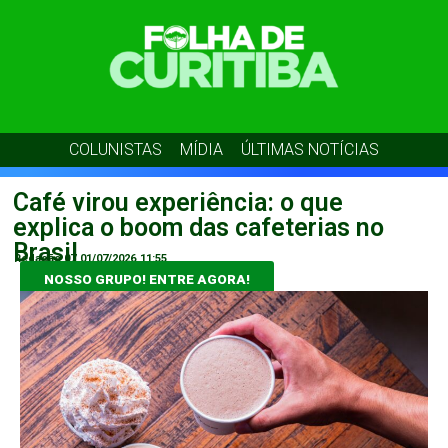
COLUNISTAS
MÍDIA
ÚLTIMAS NOTÍCIAS
Café virou experiência: o que
explica o boom das cafeterias no
Brasil
Redação 07
01/07/2026
11:55
NOSSO GRUPO! ENTRE AGORA!