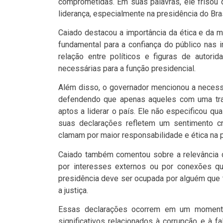
comprometidas. Em suas palavras, ele frisou 
liderança, especialmente na presidência do Bras
Caiado destacou a importância da ética e da mo
fundamental para a confiança do público nas i
relação entre políticos e figuras de autorid
necessárias para a função presidencial.
Além disso, o governador mencionou a necessi
defendendo que apenas aqueles com uma tra
aptos a liderar o país. Ele não especificou qu
suas declarações refletem um sentimento c
clamam por maior responsabilidade e ética na po
Caiado também comentou sobre a relevância d
por interesses externos ou por conexões q
presidência deve ser ocupada por alguém que 
a justiça.
Essas declarações ocorrem em um momento e
significativos relacionados à corrupção e à fa