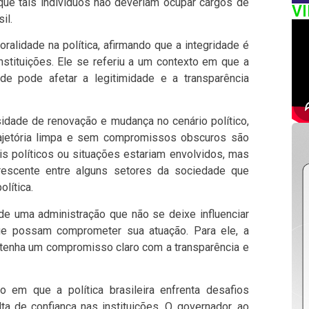
que tais indivíduos não deveriam ocupar cargos de
V
il.
ralidade na política, afirmando que a integridade é
nstituições. Ele se referiu a um contexto em que a
ade pode afetar a legitimidade e a transparência
dade de renovação e mudança no cenário político,
jetória limpa e sem compromissos obscuros são
ais políticos ou situações estariam envolvidos, mas
rescente entre alguns setores da sociedade que
lítica.
e uma administração que não se deixe influenciar
ue possam comprometer sua atuação. Para ele, a
tenha um compromisso claro com a transparência e
m que a política brasileira enfrenta desafios
lta de confiança nas instituições. O governador, ao