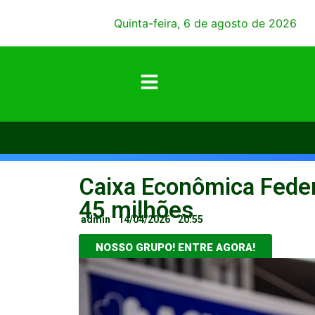
Quinta-feira, 6 de agosto de 2026
Caixa Econômica Feder
45 milhões
admin
14/04/2026
20:55
NOSSO GRUPO! ENTRE AGORA!