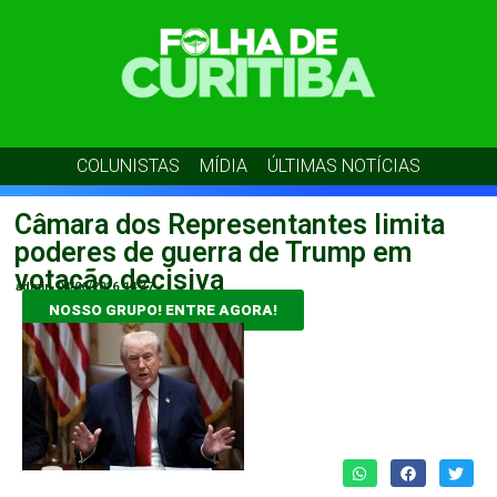
COLUNISTAS
MÍDIA
ÚLTIMAS NOTÍCIAS
Câmara dos Representantes limita
poderes de guerra de Trump em
votação decisiva
admin
04/06/2026
14:37
NOSSO GRUPO! ENTRE AGORA!