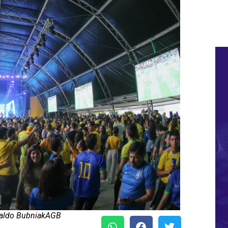
raldo BubniakAGB