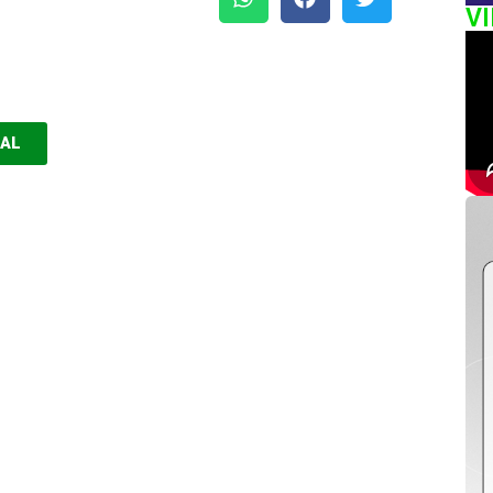
V
EAL