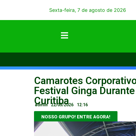
Sexta-feira, 7 de agosto de 2026
Camarotes Corporativ
Festival Ginga Duran
Curitiba
admin
22/05/2026
12:16
NOSSO GRUPO! ENTRE AGORA!