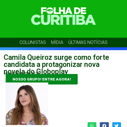
COLUNISTAS
MÍDIA
ÚLTIMAS NOTÍCIAS
Camila Queiroz surge como forte
candidata a protagonizar nova
novela do Globoplay
admin
05/06/2026
10:15
NOSSO GRUPO! ENTRE AGORA!