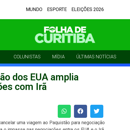
MUNDO
ESPORTE
ELEIÇÕES 2026
COLUNISTAS
MÍDIA
ÚLTIMAS NOTÍCIAS
ão dos EUA amplia
ões com Irã
cancelar uma viagem ao Paquistão para negociação
ia o impasse nas negociações entre os EUA e o Irã,