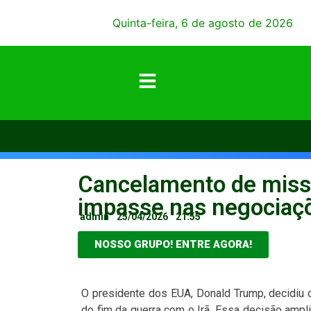
Quinta-feira, 6 de agosto de 2026
Cancelamento de miss
impasse nas negociaç
admin
25/04/2026
21:55
NOSSO GRUPO! ENTRE AGORA!
O presidente dos EUA, Donald Trump, decidiu 
do fim da guerra com o Irã. Essa decisão ampl