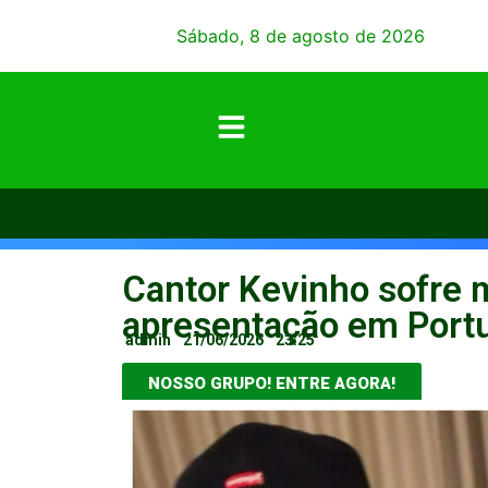
Sábado, 8 de agosto de 2026
Cantor Kevinho sofre 
apresentação em Port
admin
21/06/2026
23:25
NOSSO GRUPO! ENTRE AGORA!