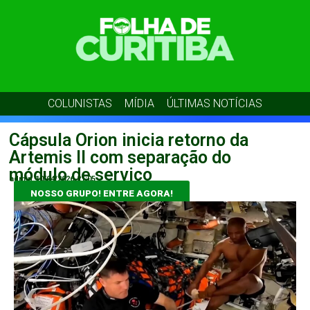
COLUNISTAS
MÍDIA
ÚLTIMAS NOTÍCIAS
Cápsula Orion inicia retorno da
Artemis II com separação do
módulo de serviço
admin
10/04/2026
21:05
NOSSO GRUPO! ENTRE AGORA!