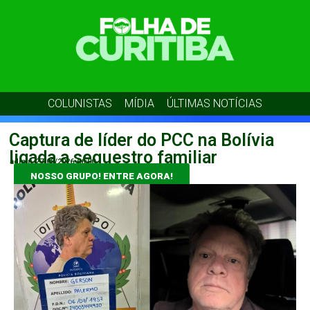
COLUNISTAS
MÍDIA
ÚLTIMAS NOTÍCIAS
Captura de líder do PCC na Bolívia
ligada a sequestro familiar
admin
27/05/2026
06:00
NOSSO GRUPO! ENTRE AGORA!