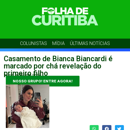
COLUNISTAS
MÍDIA
ÚLTIMAS NOTÍCIAS
Casamento de Bianca Biancardi é
marcado por chá revelação do
primeiro filho
admin
04/05/2026
02:15
NOSSO GRUPO! ENTRE AGORA!