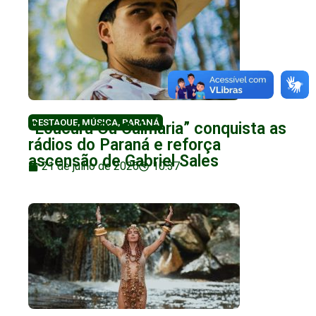
DESTAQUE
,
MÚSICA
,
PARANÁ
“Loucura Ou Calmaria” conquista as
rádios do Paraná e reforça
ascensão de Gabriel Sales
21 de julho de 2026
10:37