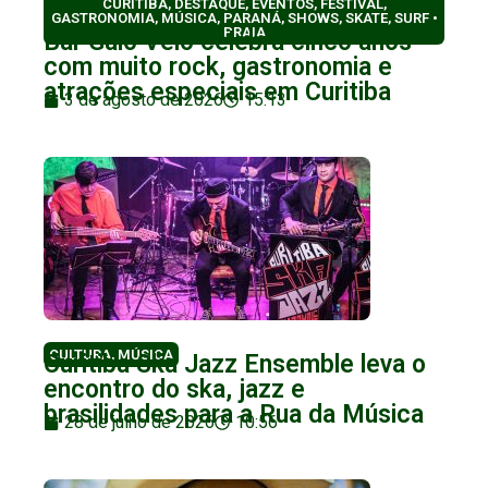
CURITIBA
,
DESTAQUE
,
EVENTOS
,
FESTIVAL
,
GASTRONOMIA
,
MÚSICA
,
PARANÁ
,
SHOWS
,
SKATE
,
SURF •
PRAIA
Bar Galo Véio celebra cinco anos
com muito rock, gastronomia e
atrações especiais em Curitiba
3 de agosto de 2026
15:13
CULTURA
,
MÚSICA
Curitiba Ska Jazz Ensemble leva o
encontro do ska, jazz e
brasilidades para a Rua da Música
28 de julho de 2026
10:56