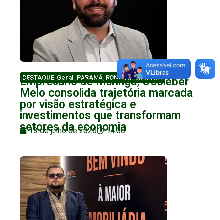
DESTAQUE
,
Geral
,
PARANÁ
,
RONNYE TAMBANI
Empresário de Maringá, Odcleber
Melo consolida trajetória marcada
por visão estratégica e
investimentos que transformam
setores da economia
13 de julho de 2026
14:00