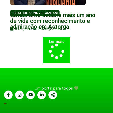
DESTAQUE
,
RONNYE TAMBANI
Gavião Silva celebra mais um ano
de vida com reconhecimento e
admiração em Astorga
8 de julho de 2026
23:25
Ler mais
Um portal para todos
...