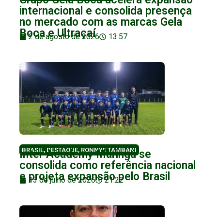
internacional e consolida presença
no mercado com as marcas Gela
Boca e Ultraçaí
2 de agosto de 2026
13:57
BRASIL
,
DESTAQUE
,
RONNYE TAMBANI
Inter Academy Maringá se
consolida como referência nacional
e projeta expansão pelo Brasil
13 de julho de 2026
21:22