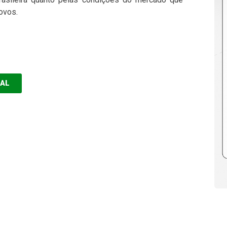
ovos.
EAL