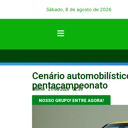
Sábado, 8 de agosto de 2026
Cenário automobilístic
pentacampeonato
admin
21/06/2026
02:30
NOSSO GRUPO! ENTRE AGORA!