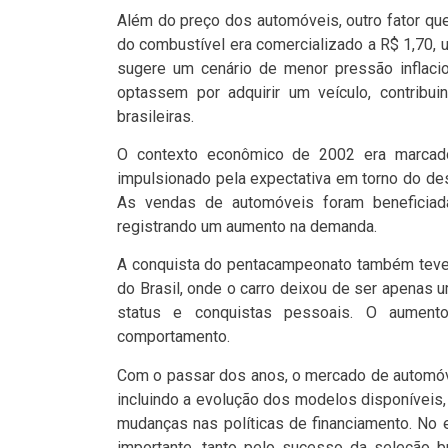
Além do preço dos automóveis, outro fator que
do combustível era comercializado a R$ 1,70,
sugere um cenário de menor pressão inflacion
optassem por adquirir um veículo, contribu
brasileiras.
O contexto econômico de 2002 era marcad
impulsionado pela expectativa em torno do de
As vendas de automóveis foram beneficiad
registrando um aumento na demanda.
A conquista do pentacampeonato também teve u
do Brasil, onde o carro deixou de ser apenas 
status e conquistas pessoais. O aument
comportamento.
Com o passar dos anos, o mercado de automóve
incluindo a evolução dos modelos disponíveis
mudanças nas políticas de financiamento. No
importante, tanto pelo sucesso da seleção b