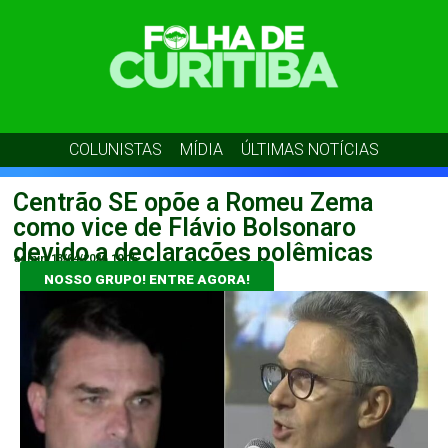
COLUNISTAS
MÍDIA
ÚLTIMAS NOTÍCIAS
Centrão SE opõe a Romeu Zema
como vice de Flávio Bolsonaro
devido a declarações polêmicas
admin
13/04/2026
10:15
NOSSO GRUPO! ENTRE AGORA!