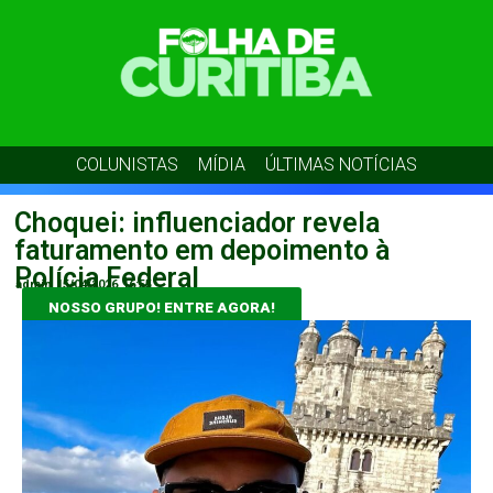
COLUNISTAS
MÍDIA
ÚLTIMAS NOTÍCIAS
Choquei: influenciador revela
faturamento em depoimento à
Polícia Federal
admin
15/04/2026
16:55
NOSSO GRUPO! ENTRE AGORA!