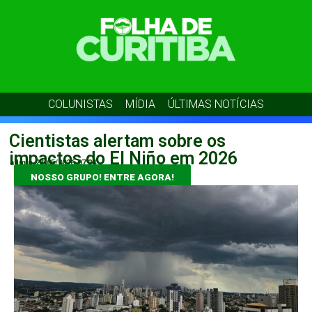
COLUNISTAS
MÍDIA
ÚLTIMAS NOTÍCIAS
Cientistas alertam sobre os
impactos do El Niño em 2026
admin
23/05/2026
07:24
NOSSO GRUPO! ENTRE AGORA!